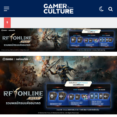
Menu
Switch
ค้