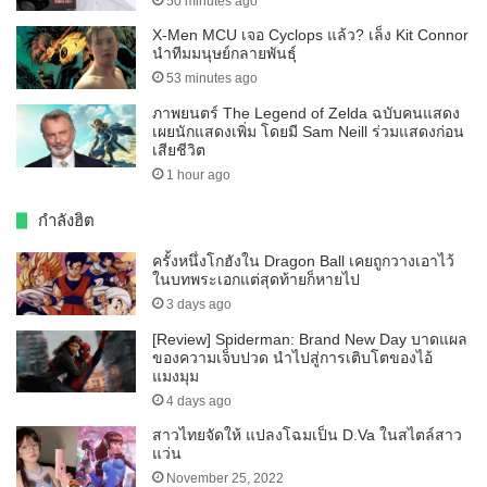
50 minutes ago
X-Men MCU เจอ Cyclops แล้ว? เล็ง Kit Connor
นำทีมมนุษย์กลายพันธุ์
53 minutes ago
ภาพยนตร์ The Legend of Zelda ฉบับคนแสดง
เผยนักแสดงเพิ่ม โดยมี Sam Neill ร่วมแสดงก่อน
เสียชีวิต
1 hour ago
กำลังฮิต
ครั้งหนึ่งโกฮังใน Dragon Ball เคยถูกวางเอาไว้
ในบทพระเอกแต่สุดท้ายก็หายไป
3 days ago
[Review] Spiderman: Brand New Day บาดแผล
ของความเจ็บปวด นำไปสู่การเติบโตของไอ้
แมงมุม
4 days ago
สาวไทยจัดให้ แปลงโฉมเป็น D.Va ในสไตล์สาว
แว่น
November 25, 2022