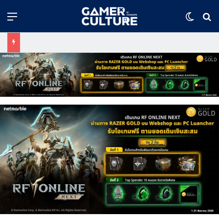
Menu
Switch
ค้