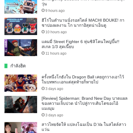
วุ่น
9 hours ago
ฮีโร่ในตำนานนั่งรอสไตล์ MACHI BOUKE! กา
ชาปองผลงาน โก นากาอิสุดน่าเอ็นดู
10 hours ago
แคมมี่ Street Fighter 6 หุ่นซิลิโคนใหญ่บึ้ม!!
สเกล 1/3 สุดเนี๊ยบ
11 hours ago
กำลังฮิต
ครั้งหนึ่งโกฮังใน Dragon Ball เคยถูกวางเอาไว้
ในบทพระเอกแต่สุดท้ายก็หายไป
3 days ago
[Review] Spiderman: Brand New Day บาดแผล
ของความเจ็บปวด นำไปสู่การเติบโตของไอ้
แมงมุม
3 days ago
สาวไทยจัดให้ แปลงโฉมเป็น D.Va ในสไตล์สาว
แว่น