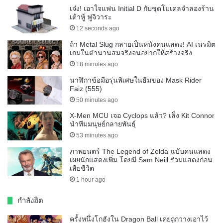
เจ๋ง! เอาใจแฟน Initial D กับชุดโมเดลจำลองร้าน
เต้าหู้ ฟูจิวาระ
12 seconds ago
ถ้า Metal Slug กลายเป็นหนังคนแสดง! AI เนรมิต
เกมในตำนานสมจริงจนอยากให้สร้างจริง
18 minutes ago
นาฬิกาข้อมือรุ่นพิเศษในธีมของ Mask Rider
Faiz (555)
50 minutes ago
X-Men MCU เจอ Cyclops แล้ว? เล็ง Kit Connor
นำทีมมนุษย์กลายพันธุ์
53 minutes ago
ภาพยนตร์ The Legend of Zelda ฉบับคนแสดง
เผยนักแสดงเพิ่ม โดยมี Sam Neill ร่วมแสดงก่อน
เสียชีวิต
1 hour ago
กำลังฮิต
ครั้งหนึ่งโกฮังใน Dragon Ball เคยถูกวางเอาไว้