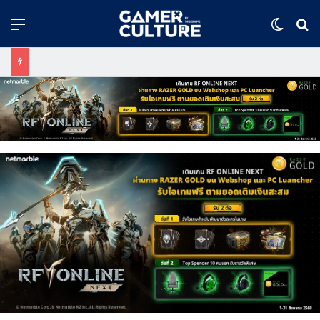
Menu
Switch
ค้