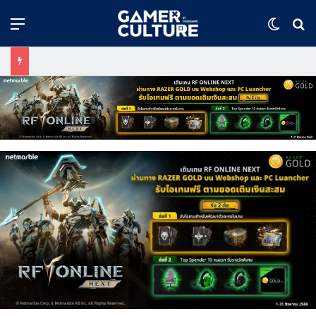
Menu
Switch
ค้