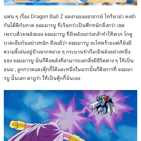
แฟน ๆ เรื่อง Dragon Ball Z ผลงานของอาจารย์ โทริยาม่า คงจำ
กันได้ดีกับภาค จอมมารบู ที่เรียกว่าเป็นศึกหนักยิ่งกว่า เซล
เพราะด้วยพลังของ จอมมารบู ที่มีพลังแกร่งกล้าทำให้พวก โกคู
บาดเจ็บกันอย่างหนัก ถึงแม้ว่า จอมมารบู จะโหดร้ายแต่ก็ยังมี
ความขี้เล่นอยู่บ้างจากหลาย ๆ กระบวนท่าก็จะมีพลังอย่างหนึ่ง
ของ จอมมารบู นั่นก็คือพลังที่สามารถเสกสิ่งมีชีวิตต่าง ๆ ให้เป็น
ขนม , ลูกกวาดและคุ๊กกี้ได้และหนึ่งในฉากนั้นก็คือการที่ จอมมา
รบู นั้นเสก ดาบูร่า ให้เป็นคุ๊กกี้นั่นเอง