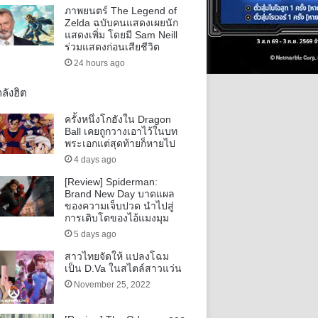
ภาพยนตร์ The Legend of
Zelda ฉบับคนแสดงเผยนัก
แสดงเพิ่ม โดยมี Sam Neill
ร่วมแสดงก่อนเสียชีวิต
24 hours ago
ลังฮิต
ครั้งหนึ่งโกฮังใน Dragon
Ball เคยถูกวางเอาไว้ในบท
พระเอกแต่สุดท้ายก็หายไป
4 days ago
[Review] Spiderman:
Brand New Day บาดแผล
ของความเจ็บปวด นำไปสู่
การเติบโตของไอ้แมงมุม
5 days ago
สาวไทยจัดให้ แปลงโฉม
เป็น D.Va ในสไตล์สาวแว่น
November 25, 2022