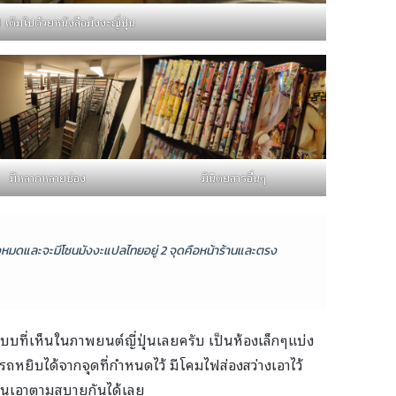
1 เต็มไปด้วยหนังสือมังงะญี่ปุ่น
มีหลากหลายช่อง
มีนิตยสารอื่นๆ
ั้งหมดและจะมีโซนมังงะแปลไทยอยู่ 2 จุดคือหน้าร้านและตรง
บบที่เห็นในภาพยนต์ญี่ปุ่นเลยครับ เป็นห้องเล็กๆแบ่ง
ารถหยิบได้จากจุดที่กำหนดไว้ มีโคมไฟส่องสว่างเอาไว้
นอนเอาตามสบายกันได้เลย