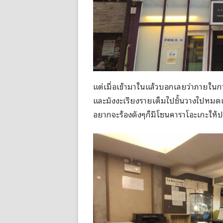
แต่เมื่อเข้ามาในแล้วบอกเลยว่าภายใน
และมังงะเรียงรายเต็มไปชั้นวางไปหม
อยากจะร้องดังๆก็มีโซนคาราโอะเกะให้