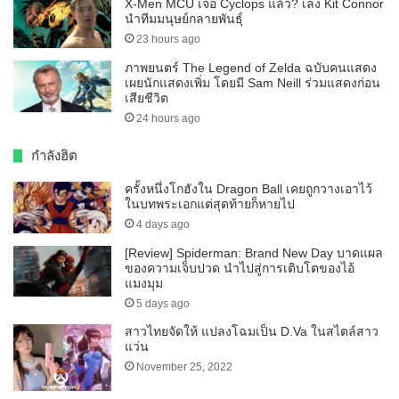
X-Men MCU เจอ Cyclops แล้ว? เล็ง Kit Connor
นำทีมมนุษย์กลายพันธุ์
23 hours ago
ภาพยนตร์ The Legend of Zelda ฉบับคนแสดง
เผยนักแสดงเพิ่ม โดยมี Sam Neill ร่วมแสดงก่อน
เสียชีวิต
24 hours ago
กำลังฮิต
ครั้งหนึ่งโกฮังใน Dragon Ball เคยถูกวางเอาไว้
ในบทพระเอกแต่สุดท้ายก็หายไป
4 days ago
[Review] Spiderman: Brand New Day บาดแผล
ของความเจ็บปวด นำไปสู่การเติบโตของไอ้
แมงมุม
5 days ago
สาวไทยจัดให้ แปลงโฉมเป็น D.Va ในสไตล์สาว
แว่น
November 25, 2022