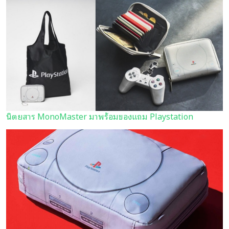
นิตยสาร MonoMaster มาพร้อมของแถม Playstation