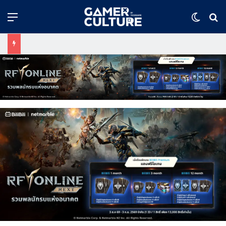
Menu
Switch
ค้