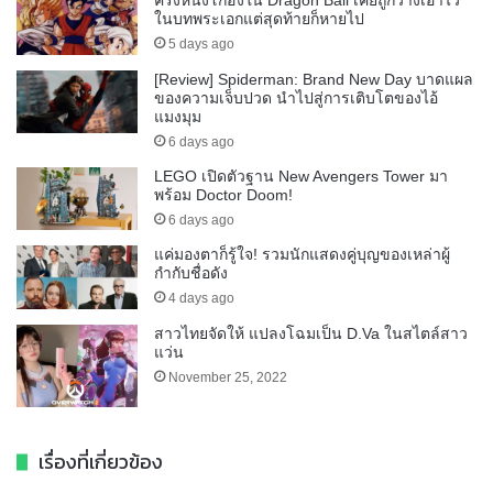
ครั้งหนึ่งโกฮังใน Dragon Ball เคยถูกวางเอาไว้
ในบทพระเอกแต่สุดท้ายก็หายไป
5 days ago
[Review] Spiderman: Brand New Day บาดแผล
ของความเจ็บปวด นำไปสู่การเติบโตของไอ้
แมงมุม
6 days ago
LEGO เปิดตัวฐาน New Avengers Tower มา
พร้อม Doctor Doom!
6 days ago
แค่มองตาก็รู้ใจ! รวมนักแสดงคู่บุญของเหล่าผู้
กำกับชื่อดัง
4 days ago
สาวไทยจัดให้ แปลงโฉมเป็น D.Va ในสไตล์สาว
แว่น
November 25, 2022
เรื่องที่เกี่ยวข้อง