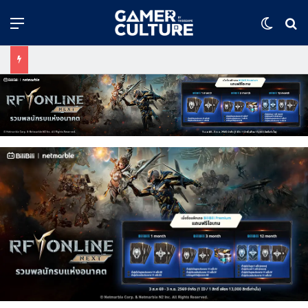
Menu
Switch
ค้