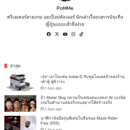
PoMMe
ครีเอเตอร์สายเกม และป๊อปคัลเจอร์ นักเล่าเรื่องวงการบันเทิง
ญี่ปุ่นแบบเข้าถึงง่าย
Facebook
X
YouTube
Instagram
TikTok
ล่าสุด
เจ๋ง! เอาใจแฟน Initial D กับชุดโมเดลจำลองร้าน
เต้าหู้ ฟูจิวาระ
2 days ago
ถ้า Metal Slug กลายเป็นหนังคนแสดง! AI เนรมิต
เกมในตำนานสมจริงจนอยากให้สร้างจริง
2 days ago
นาฬิกาข้อมือรุ่นพิเศษในธีมของ Mask Rider
Faiz (555)
2 days ago