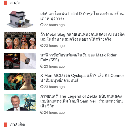
ล่าสุด
เจ๋ง! เอาใจแฟน Initial D กับชุดโมเดลจำลองร้าน
เต้าหู้ ฟูจิวาระ
22 hours ago
ถ้า Metal Slug กลายเป็นหนังคนแสดง! AI เนรมิต
เกมในตำนานสมจริงจนอยากให้สร้างจริง
23 hours ago
นาฬิกาข้อมือรุ่นพิเศษในธีมของ Mask Rider
Faiz (555)
23 hours ago
X-Men MCU เจอ Cyclops แล้ว? เล็ง Kit Connor
นำทีมมนุษย์กลายพันธุ์
23 hours ago
ภาพยนตร์ The Legend of Zelda ฉบับคนแสดง
เผยนักแสดงเพิ่ม โดยมี Sam Neill ร่วมแสดงก่อน
เสียชีวิต
24 hours ago
กำลังฮิต