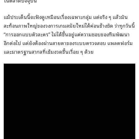
ในตลาดปัจจุบัน
แม้ประเด็นนี้จะฟังดูเหมือนเรื่องเฉพาะกลุ่ม แต่จริง ๆ แล้วมัน
สะท้อนภาพใหญ่ของวงการเกมสมัยใหม่ได้ค่อนข้างชัด ว่าทุกวันนี้
“การออกแบบตัวละคร” ไม่ได้ขึ้นอยู่แค่ความชอบของทีมพัฒนา
อีกต่อไป แต่ยังต้องผ่านสายตาของระบบตรวจสอบ แพลตฟอร์ม
และมาตรฐานสากลที่เข้มงวดขึ้นเรื่อย ๆ ด้วย