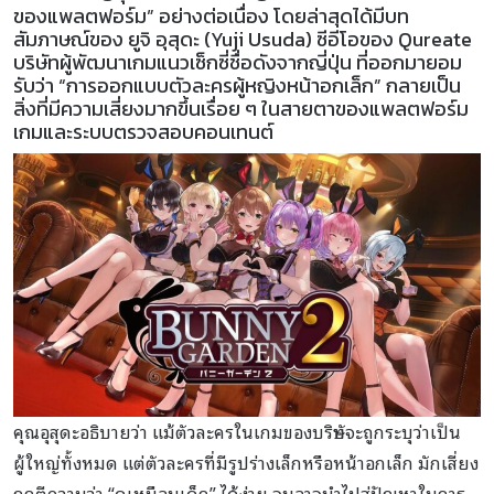
ของแพลตฟอร์ม” อย่างต่อเนื่อง โดยล่าสุดได้มีบท
สัมภาษณ์ของ ยูจิ อุสุดะ (Yuji Usuda) ซีอีโอของ Qureate
บริษัทผู้พัฒนาเกมแนวเซ็กซี่ชื่อดังจากญี่ปุ่น ที่ออกมายอม
รับว่า “การออกแบบตัวละครผู้หญิงหน้าอกเล็ก” กลายเป็น
สิ่งที่มีความเสี่ยงมากขึ้นเรื่อย ๆ ในสายตาของแพลตฟอร์ม
เกมและระบบตรวจสอบคอนเทนต์
คุณอุสุดะอธิบายว่า แม้ตัวละครในเกมของบริษัทจะถูกระบุว่าเป็น
ผู้ใหญ่ทั้งหมด แต่ตัวละครที่มีรูปร่างเล็กหรือหน้าอกเล็ก มักเสี่ยง
ถูกตีความว่า “ดูเหมือนเด็ก” ได้ง่าย จนอาจนำไปสู่ปัญหาในการ