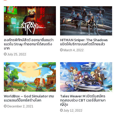
องค์กรพิทักษ์สัตว์ ออกมาชื่นชมว่า
HITMAN Sniper: The Shadows
แมวใน Stray ทำออกมาได้สมจริง
เเปิดให้บริการบนสโตร์ไทยแล้ว
มาก
March 4, 2022
July 25, 2022
WorldBox – God Simulator เกม
Tales Weaver M เปิดรับสมัคร
แนวแซนด์บ็อกซ์สร้างโลก
ทดสอบช่วง CBT เวอร์ชั่นภาษา
ญี่ปุ่น
December 2, 2021
July 12, 2022