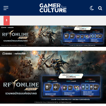
Menu
Switch
ค้