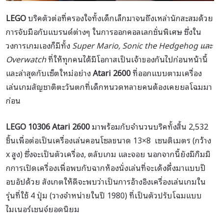
LEGO
บริคตัวต่อที่ครองใจทั้งเด็กเล็กมาจนถึงเหล่านักสะสมด้วย
การจับมือกับแบรนด์ต่างๆ ในการออกคอลเลกชั่นพิเศษ ซึ่งใน
วงการเกมเองก็มีทั้ง
Super Mario, Sonic the Hedgehog และ
Overwatch
ที่ให้ทุกคนได้มีโอกาสเป็นเจ้าของกันไปก่อนหน้านี้
และล่าสุดกับเซ็ตใหม่อย่าง
Atari 2600
ที่ออกแบบตามเครื่อง
เล่นเกมสัญชาติตะวันตกที่เด็กหนวดหลายคนต้องเคยยลโฉมมา
ก่อน
LEGO 10306 Atari 2600
มาพร้อมกับจำนวนบริคทั้งสิ้น 2,532
ชิ้นเพื่อต่อเป็นเครื่องเล่นคอนโซลขนาด 13×8 เซนติเมตร (กว้าง
x สูง) ซึ่งจะเป็นตัวเครื่อง, ตลับเกม และจอย นอกจากนี้ยังมีกิมมิ
กการเปิดเครื่องเพื่อพบกับฉากห้องนั่งเล่นที่จะเด้งดึ๋งมาแบบป๊
อบอัปด้วย สังเกตให้ดีจะพบว่าเป็นการอ้างอิงเครื่องเล่นเกมใน
รุ่นที่ใช้ 4 ปุ่ม (วางจำหน่ายในปี 1980) ที่เป็นตัวปรับโฉมแบบ
ไมเนอร์เชนจ์ยอดนิยม