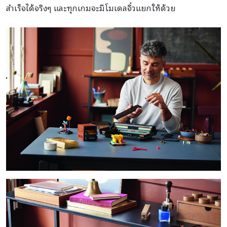
สำเร็จได้จริงๆ และทุกเกมจะมีโมเดลจิ๋วแยกให้ด้วย