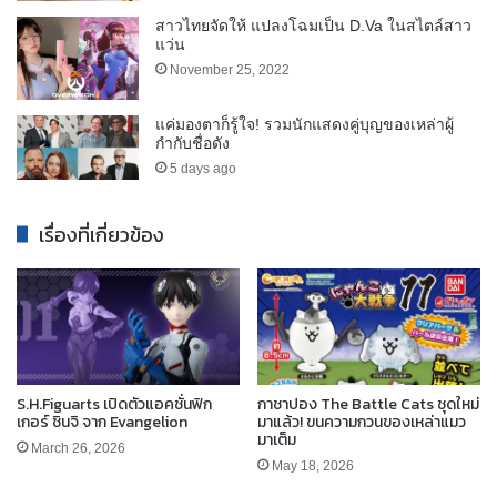
สาวไทยจัดให้ แปลงโฉมเป็น D.Va ในสไตล์สาว
แว่น
November 25, 2022
แค่มองตาก็รู้ใจ! รวมนักแสดงคู่บุญของเหล่าผู้
กำกับชื่อดัง
5 days ago
เรื่องที่เกี่ยวข้อง
S.H.Figuarts เปิดตัวแอคชั่นฟิก
กาชาปอง The Battle Cats ชุดใหม่
เกอร์ ชินจิ จาก Evangelion
มาแล้ว! ขนความกวนของเหล่าแมว
มาเต็ม
March 26, 2026
May 18, 2026