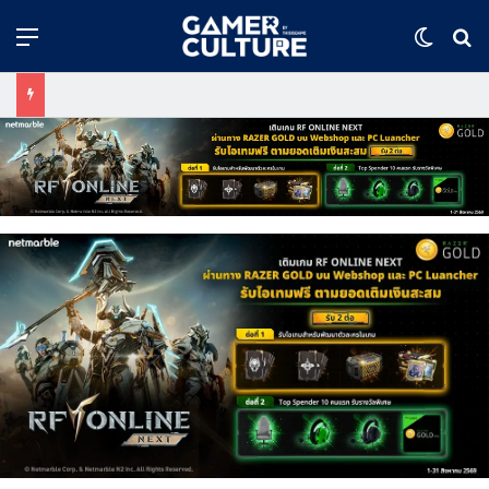
Menu
Switch
ค้