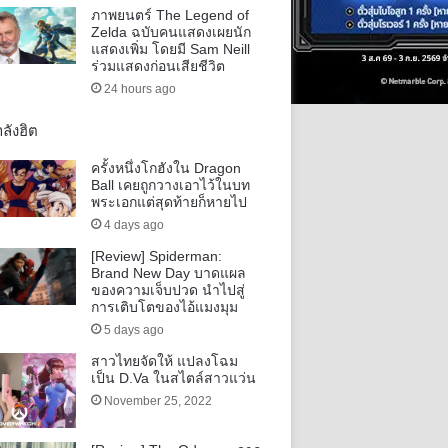
ภาพยนตร์ The Legend of
Zelda ฉบับคนแสดงเผยนัก
แสดงเพิ่ม โดยมี Sam Neill
ร่วมแสดงก่อนเสียชีวิต
24 hours ago
ลังฮิต
ครั้งหนึ่งโกฮังใน Dragon
Ball เคยถูกวางเอาไว้ในบท
พระเอกแต่สุดท้ายก็หายไป
4 days ago
[Review] Spiderman:
Brand New Day บาดแผล
ของความเจ็บปวด นำไปสู่
การเติบโตของไอ้แมงมุม
5 days ago
สาวไทยจัดให้ แปลงโฉม
เป็น D.Va ในสไตล์สาวแว่น
November 25, 2022