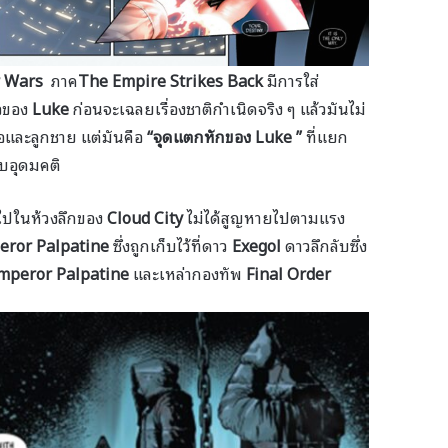
r Wars
ภาค
The Empire Strikes Back
มีการใส่
อของ
Luke
ก่อนจะเฉลยเรื่องชาติกำเนิดจริง ๆ แล้วมันไม่
่อและลูกชาย แต่มันคือ
“จุดแตกหักของ Luke
”
ที่แยก
บอุดมคติ
งไปในห้วงลึกของ
Cloud City
ไม่ได้สูญหายไปตามแรง
eror Palpatine
ซึ่งถูกเก็บไว้ที่ดาว
Exegol
ดาวลึกลับซึ่ง
mperor Palpatine
และเหล่ากองทัพ
Final Order