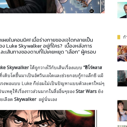
กำ
เปิดเผยในคอมมิค! เมื่อร่างกายของเจไดกลายเป็น
ของ Luke Skywalker อยู่ที่ใคร? เบื้องหลังการ
ะเส้นทางของดาบที่ไม่เคยหยุด “เลือก” ผู้ครอบ
ke Skywalker
ได้ถูกวางไว้กับเส้นเรื่องแบบ
“ฮีโร่คลาส
เติบโตขึ้นมาเป็นอัศวินเจไดและช่วยกอบกู้กาแล็กซี แม้
็งแรงพอแบบ Luke ก็ย่อมไม่เป็นปัญหาแบบตัวละครใหม่ๆ
เป็นเหตุให้เรื่องราวส่วนมากในสื่ออื่นๆของ
Star Wars
ยัง
สายเลือด
Skywalker
อยู่นั่นเอง