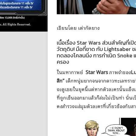
เขียนโดย เต่ากัดยาง
เนื้อเรื่อง Star Wars ส่วนสำคัญที่
วัตถุดิบ! มือที่ขาด กับ Lightsaber 
ทดลองโคลนนิ่ง การกำเนิด Snoke แล
ครอง
ในมหากาพย์
Star Wars
ภาพจำของ
Lu
สิก”
เด็กหนุ่มยากจนจากดาวทะเลทรายที่
จะดูเชยในยุคนี้แต่หากตัวละครนั้นแข
ที่ถูกเข็นออกมาแล้วก็ล่มไม่เป็นท่า นั่น
คงสำรวจแง่มุมตัวละครที่เกี่ยวข้องกับ