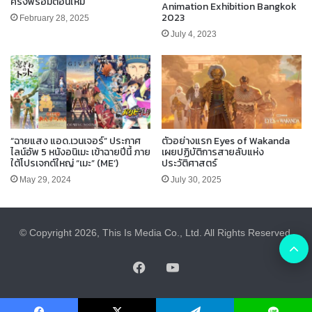
ครั้งพร้อมตอนใหม่
Animation Exhibition Bangkok
2023
February 28, 2025
July 4, 2023
“ฉายแสง แอด.เวนเจอร์” ประกาศ
ตัวอย่างแรก Eyes of Wakanda
ไลน์อัพ 5 หนังอนิเมะ เข้าฉายปีนี้ ภาย
เผยปฏิบัติการสายลับแห่ง
ใต้โปรเจกต์ใหญ่ “เมะ” (ME’)
ประวัติศาสตร์
May 29, 2024
July 30, 2025
© Copyright 2026, This Is Media Co., Ltd. All Rights Reserved.
B
Facebook
YouTube
t
t