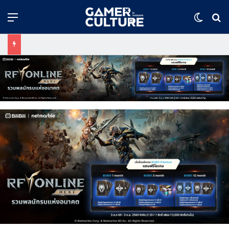
Menu
Switch
ค้