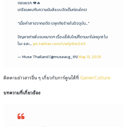
ตอนแรก 👁️🔥
เตรียมพบกับความมันส์แบบจัดเต็มก่อนใคร!
"เมื่อคำสาปจากอดีต ปลุกภัยร้ายในปัจจุบัน…"
ปัญหาเก่าเพิ่งจบหมาดๆ เรื่องลี้ลับใหม่ก็ตามมาไม่หยุด!! โม
โมะ และ…
pic.twitter.com/Uwfpthx0A5
— Muse Thailand (@museacg_th)
May 13, 2025
ติดตามข่าวสารอื่น ๆ เกี่ยวกับการ์ตูนได้ที่
GamerCulture
บทความที่เกี่ยวข้อง