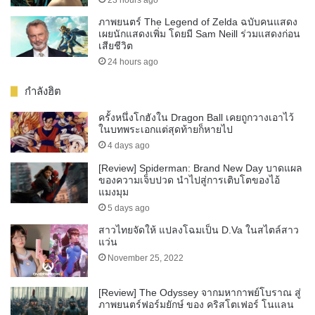
ภาพยนตร์ The Legend of Zelda ฉบับคนแสดง
เผยนักแสดงเพิ่ม โดยมี Sam Neill ร่วมแสดงก่อน
เสียชีวิต
24 hours ago
กำลังฮิต
ครั้งหนึ่งโกฮังใน Dragon Ball เคยถูกวางเอาไว้
ในบทพระเอกแต่สุดท้ายก็หายไป
4 days ago
[Review] Spiderman: Brand New Day บาดแผล
ของความเจ็บปวด นำไปสู่การเติบโตของไอ้
แมงมุม
5 days ago
สาวไทยจัดให้ แปลงโฉมเป็น D.Va ในสไตล์สาว
แว่น
November 25, 2022
[Review] The Odyssey จากมหากาพย์โบราณ สู่
ภาพยนตร์ฟอร์มยักษ์ ของ คริสโตเฟอร์ โนแลน