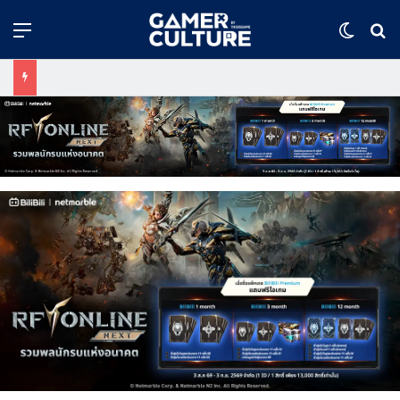
Menu
Switch
ค้