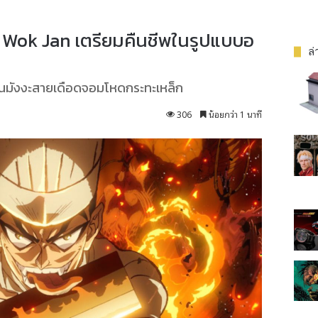
 Wok Jan เตรียมคืนชีพในรูปแบบอ
ล่
นานมังงะสายเดือดจอมโหดกระทะเหล็ก
306
น้อยกว่า 1 นาที