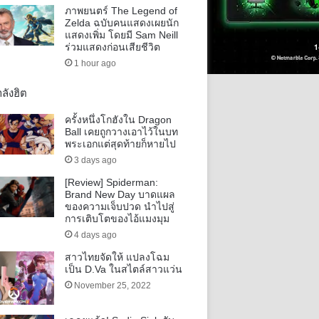
ภาพยนตร์ The Legend of
Zelda ฉบับคนแสดงเผยนัก
แสดงเพิ่ม โดยมี Sam Neill
ร่วมแสดงก่อนเสียชีวิต
1 hour ago
ลังฮิต
ครั้งหนึ่งโกฮังใน Dragon
Ball เคยถูกวางเอาไว้ในบท
พระเอกแต่สุดท้ายก็หายไป
3 days ago
[Review] Spiderman:
Brand New Day บาดแผล
ของความเจ็บปวด นำไปสู่
การเติบโตของไอ้แมงมุม
4 days ago
สาวไทยจัดให้ แปลงโฉม
เป็น D.Va ในสไตล์สาวแว่น
November 25, 2022