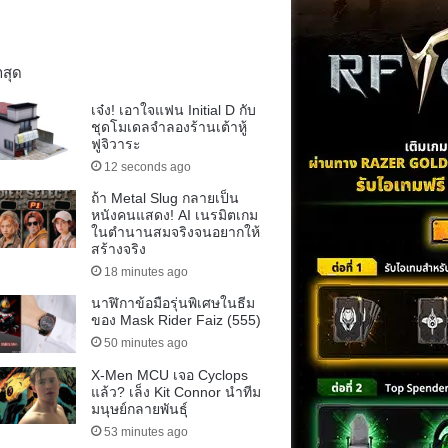
าสุด
เจ๋ง! เอาใจแฟน Initial D กับ
ชุดโมเดลจำลองร้านเต้าหู้
ฟูจิวาระ
12 seconds ago
ถ้า Metal Slug กลายเป็น
หนังคนแสดง! AI เนรมิตเกม
ในตำนานสมจริงจนอยากให้
สร้างจริง
18 minutes ago
นาฬิกาข้อมือรุ่นพิเศษในธีม
ของ Mask Rider Faiz (555)
50 minutes ago
X-Men MCU เจอ Cyclops
แล้ว? เล็ง Kit Connor นำทีม
มนุษย์กลายพันธุ์
53 minutes ago