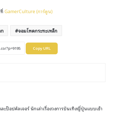
ที่
GamerCulture (การ์ตูน)
an
จอมโหดกระทะเหล็ก
Copy URL
ะป๊อปคัลเจอร์ นักเล่าเรื่องวงการบันเทิงญี่ปุ่นแบบเข้า
e
agram
ikTok