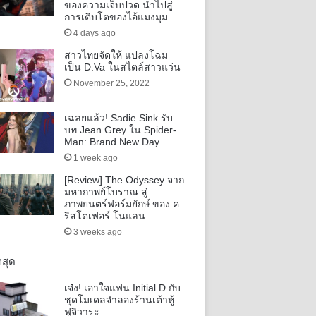
ของความเจ็บปวด นำไปสู่
การเติบโตของไอ้แมงมุม
4 days ago
สาวไทยจัดให้ แปลงโฉม
เป็น D.Va ในสไตล์สาวแว่น
November 25, 2022
เฉลยแล้ว! Sadie Sink รับ
บท Jean Grey ใน Spider-
Man: Brand New Day
1 week ago
[Review] The Odyssey จาก
มหากาพย์โบราณ สู่
ภาพยนตร์ฟอร์มยักษ์ ของ ค
ริสโตเฟอร์ โนแลน
3 weeks ago
าสุด
เจ๋ง! เอาใจแฟน Initial D กับ
ชุดโมเดลจำลองร้านเต้าหู้
ฟูจิวาระ