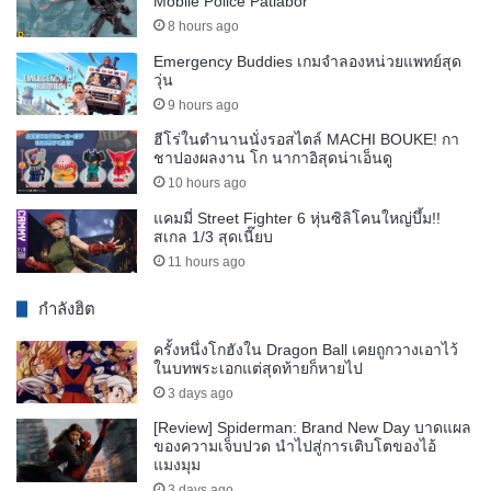
Mobile Police Patlabor
8 hours ago
Emergency Buddies เกมจำลองหน่วยแพทย์สุด
วุ่น
9 hours ago
ฮีโร่ในตำนานนั่งรอสไตล์ MACHI BOUKE! กา
ชาปองผลงาน โก นากาอิสุดน่าเอ็นดู
10 hours ago
แคมมี่ Street Fighter 6 หุ่นซิลิโคนใหญ่บึ้ม!!
สเกล 1/3 สุดเนี๊ยบ
11 hours ago
กำลังฮิต
ครั้งหนึ่งโกฮังใน Dragon Ball เคยถูกวางเอาไว้
ในบทพระเอกแต่สุดท้ายก็หายไป
3 days ago
[Review] Spiderman: Brand New Day บาดแผล
ของความเจ็บปวด นำไปสู่การเติบโตของไอ้
แมงมุม
3 days ago