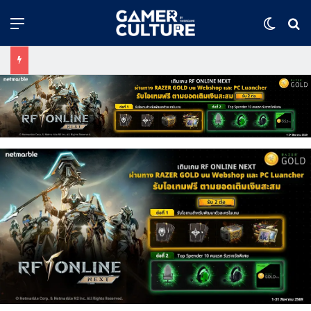
Menu
Switch
ค้