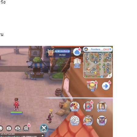
ั้ง
บน