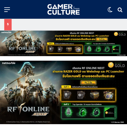
Menu
Switch
ค้