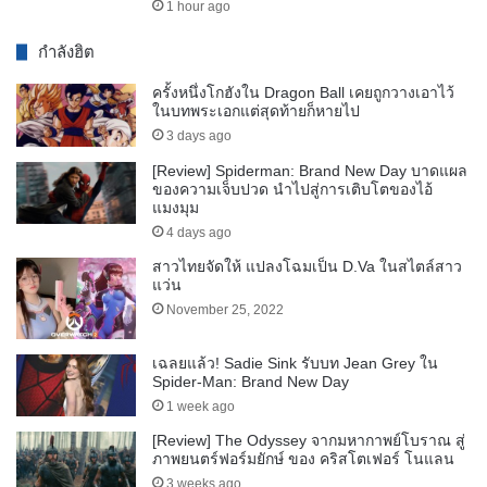
1 hour ago
กำลังฮิต
ครั้งหนึ่งโกฮังใน Dragon Ball เคยถูกวางเอาไว้
ในบทพระเอกแต่สุดท้ายก็หายไป
3 days ago
[Review] Spiderman: Brand New Day บาดแผล
ของความเจ็บปวด นำไปสู่การเติบโตของไอ้
แมงมุม
4 days ago
สาวไทยจัดให้ แปลงโฉมเป็น D.Va ในสไตล์สาว
แว่น
November 25, 2022
เฉลยแล้ว! Sadie Sink รับบท Jean Grey ใน
Spider-Man: Brand New Day
1 week ago
[Review] The Odyssey จากมหากาพย์โบราณ สู่
ภาพยนตร์ฟอร์มยักษ์ ของ คริสโตเฟอร์ โนแลน
3 weeks ago