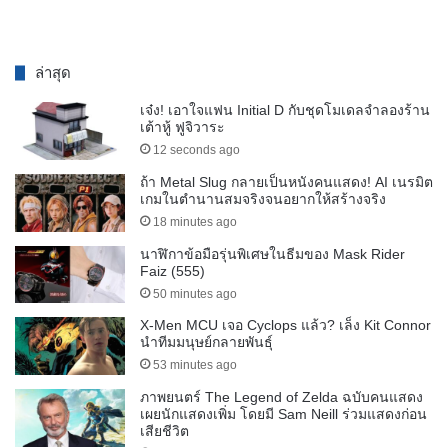
ล่าสุด
เจ๋ง! เอาใจแฟน Initial D กับชุดโมเดลจำลองร้าน
เต้าหู้ ฟูจิวาระ
12 seconds ago
ถ้า Metal Slug กลายเป็นหนังคนแสดง! AI เนรมิต
เกมในตำนานสมจริงจนอยากให้สร้างจริง
18 minutes ago
นาฬิกาข้อมือรุ่นพิเศษในธีมของ Mask Rider
Faiz (555)
50 minutes ago
X-Men MCU เจอ Cyclops แล้ว? เล็ง Kit Connor
นำทีมมนุษย์กลายพันธุ์
53 minutes ago
ภาพยนตร์ The Legend of Zelda ฉบับคนแสดง
เผยนักแสดงเพิ่ม โดยมี Sam Neill ร่วมแสดงก่อน
เสียชีวิต