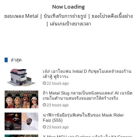
Now Loading
ชอบเพลง Metal | บันเทิงกับการถ่ายรูป | ของโปรดคือเนื้อย่าง
| เล่นเกมบ้างบางเวลา
ล่าสุด
เจ๋ง! เอาใจแฟน Initial D กับชุดโมเดลจำลองร้าน
เต้าหู้ ฟูจิวาระ
22 hours ago
ถ้า Metal Slug กลายเป็นหนังคนแสดง! AI เนรมิต
เกมในตำนานสมจริงจนอยากให้สร้างจริง
23 hours ago
นาฬิกาข้อมือรุ่นพิเศษในธีมของ Mask Rider
Faiz (555)
23 hours ago
X-Men MCU เจอ Cyclops แล้ว? เล็ง Kit Connor