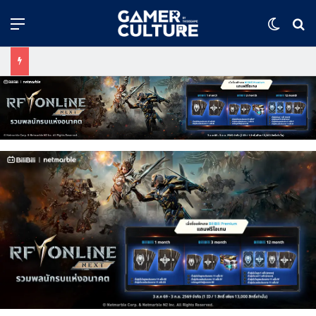
Menu
Switch
ค้