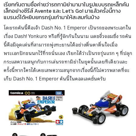
เรียกกันตามชื่อค่ายว่ารถทามิย่ามามาในรูปแบบรถเหล็กคัน
เล็กอย่างซีรีส์ Avente และ Let’s Go! มาแล้วครั้งนี้ทาง
แบรนด์ได้หยิบยกรถรุ่นเก๋ามาให้สะสมกันบ้าง
โดยรถคันนี้คือเจ้า Dash No. 1 Emperor เป็นรถของพระเอกใน
เรื่อง Dash! Yonkuro หรือที่รู้จักกันในนาม แดชจิ๋วจอมซิ่ง รถคัน
นี้คือมีจุดเด่นที่สามารถพุ่งทะยานได้อย่างตื่นตาตื่นใจเมื่อ
พระเอกปักขนนกไว้ที่รถนั่นเอง เรียกได้ว่าเป็นรถรุ่นแรก ๆ ที่ปลุก
กระแสความสนุกกับการเล่นรถทามิย่าในยุคนั้นเลยทีเดียวและ
ครั้งนี้หากใครได้เคยเสพความสนุกจากเรื่องนี้ก็ไม่ควรพลาดที่จะ
เก็บ Dash No. 1 Emperor คันนี้ในคอลเลคชั่นครับ