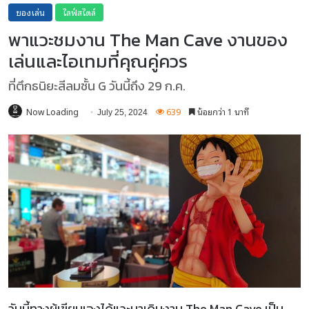
ของเล่น
ไลฟ์สไตล์
พาแวะชมงาน The Man Cave งานของ
เล่นและไอเทมที่คุณคู่ควร
ที่ตึกธนิยะสีลมชั้น G วันนี้ถึง 29 ก.ค.
Now Loading
639
น้อยกว่า 1 นาที
July 25, 2024
วันนี้ทางผู้เขียนเองได้แวะมาเดินงาน The Man Cave เป็น