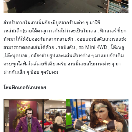
สำหรับภายในงานนั้นก็จะมีบูธจากร้านต่าง ๆ มาให้
เหล่า(เด็ก)ชายได้ตาลุกวาวกันไม่ว่าจะเป็นโมเดล , ฟิกเกอร์ ที่ยก
ทัพมาให้ได้จับจองกันหลากหลายตัว , จอยเกมบังคับเกมรถแข่ง
สามารถทดลองเล่นได้ด้วย , รถบังคับ , รถ Mini 4WD , โต๊ะพลู
,โต๊ะฟุตบอล , กล้องถ่ายรูปและแผ่นเสียงต่าง ๆ มาแบบจัดเต็ม
ครบทุกไลฟ์สไตล์เลยทีเดียวครับ งานนี้เลยเก็บภาพต่าง ๆ มา
ฝากกันเล็ก ๆ น้อย ๆครับผม
โซนฟิกเกอร์/งานทอย