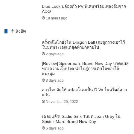
Blue Lock ปล่อยตัว PV พิเศษพร้อมเพลงธีมจาก
ADO
19 hours ago
กำลังฮิต
ครั้งหนึ่งโกฮังใน Dragon Ball เคยถูกวางเอาไว้
ในบทพระเอกแต่สุดท้ายก็หายไป
2 days ago
[Review] Spiderman: Brand New Day บาดแผล
ของความเจ็บปวด นำไปสู่การเติบโตของไอ้
แมงมุม
3 days ago
สาวไทยจัดให้ แปลงโฉมเป็น D.Va ในสไตล์สาว
แว่น
November 25, 2022
เฉลยแล้ว! Sadie Sink รับบท Jean Grey ใน
Spider-Man: Brand New Day
6 days ago