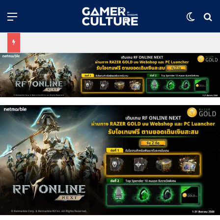
Menu
Switch
ค้