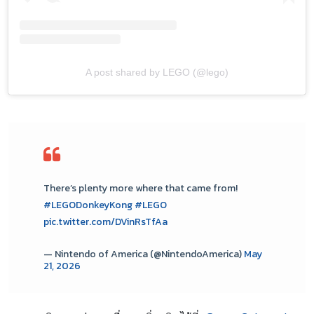
A post shared by LEGO (@lego)
There’s plenty more where that came from!
#LEGODonkeyKong
#LEGO
pic.twitter.com/DVinRsTfAa
— Nintendo of America (@NintendoAmerica)
May
21, 2026