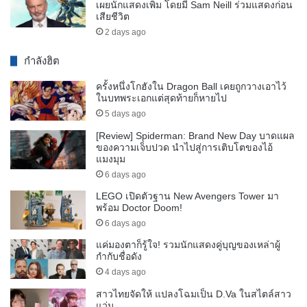
เผยนักแสดงเพิ่ม โดยมี Sam Neill ร่วมแสดงก่อน
เสียชีวิต
2 days ago
กำลังฮิต
ครั้งหนึ่งโกฮังใน Dragon Ball เคยถูกวางเอาไว้
ในบทพระเอกแต่สุดท้ายก็หายไป
5 days ago
[Review] Spiderman: Brand New Day บาดแผล
ของความเจ็บปวด นำไปสู่การเติบโตของไอ้
แมงมุม
6 days ago
LEGO เปิดตัวฐาน New Avengers Tower มา
พร้อม Doctor Doom!
6 days ago
แค่มองตาก็รู้ใจ! รวมนักแสดงคู่บุญของเหล่าผู้
กำกับชื่อดัง
4 days ago
สาวไทยจัดให้ แปลงโฉมเป็น D.Va ในสไตล์สาว
แว่น