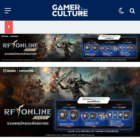
Menu
Switch
ค้