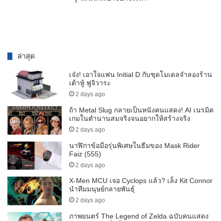
ล่าสุด
เจ๋ง! เอาใจแฟน Initial D กับชุดโมเดลจำลองร้าน
เต้าหู้ ฟูจิวาระ
2 days ago
ถ้า Metal Slug กลายเป็นหนังคนแสดง! AI เนรมิต
เกมในตำนานสมจริงจนอยากให้สร้างจริง
2 days ago
นาฬิกาข้อมือรุ่นพิเศษในธีมของ Mask Rider
Faiz (555)
2 days ago
X-Men MCU เจอ Cyclops แล้ว? เล็ง Kit Connor
นำทีมมนุษย์กลายพันธุ์
2 days ago
ภาพยนตร์ The Legend of Zelda ฉบับคนแสดง