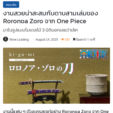
ของเล่น
งานสวยน่าสะสมกับดาบสามเล่มของ
Roronoa Zoro จาก One Piece
มาในรูปแบบโมเดลไม้ 3 มิติบอกเลยว่าเลิศ
Now Loading
581
น้อยกว่า 1 นาที
August 14, 2025
งานนี้แฟน ๆ ตัวละครสุดเท่อย่าง Roronoa Zoro จาก One