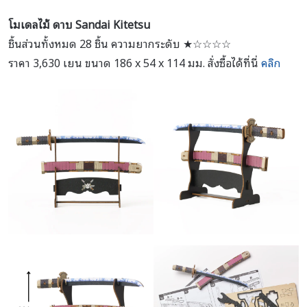
โมเดลไม้ ดาบ Sandai Kitetsu
ชิ้นส่วนทั้งหมด 28 ชิ้น ความยากระดับ ★☆☆☆☆
ราคา 3,630 เยน ขนาด 186 x 54 x 114 มม. สั่งซื้อได้ที่นี่
คลิก