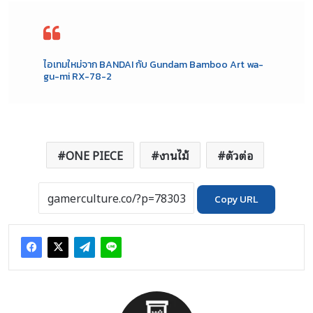
ไอเทมใหม่จาก BANDAI กับ Gundam Bamboo Art wa-
gu-mi RX-78-2
ONE PIECE
งานไม้
ตัวต่อ
Copy URL