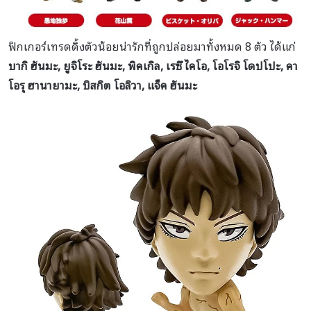
ฟิกเกอร์เทรดดิ้งตัวน้อยน่ารักที่ถูกปล่อยมาทั้งหมด 8 ตัว ได้แก่
บากิ ฮันมะ, ยูจิโระ ฮันมะ, พิคเกิล, เรซึ ไคโอ, โอโรจิ โดปโปะ, คา
โอรุ ฮานายามะ, บิสกิต โอลิวา, แจ็ค ฮันมะ