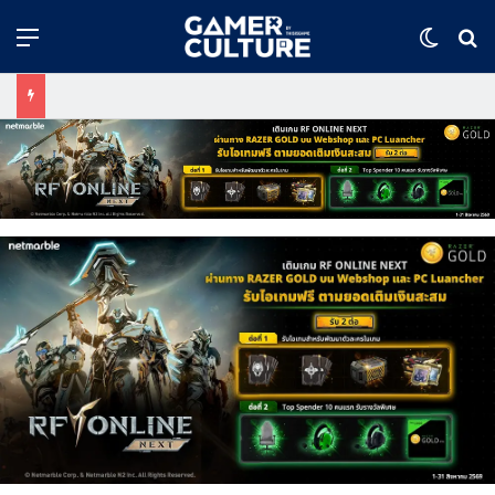
Menu
Switch
ค้