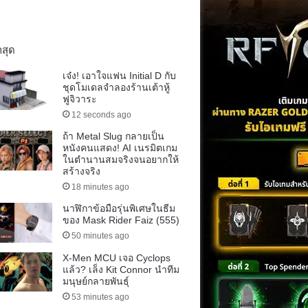
าสุด
เจ๋ง! เอาใจแฟน Initial D กับ
ชุดโมเดลจำลองร้านเต้าหู้
ฟูจิวาระ
12 seconds ago
ถ้า Metal Slug กลายเป็น
หนังคนแสดง! AI เนรมิตเกม
ในตำนานสมจริงจนอยากให้
สร้างจริง
18 minutes ago
นาฬิกาข้อมือรุ่นพิเศษในธีม
ของ Mask Rider Faiz (555)
50 minutes ago
X-Men MCU เจอ Cyclops
แล้ว? เล็ง Kit Connor นำทีม
มนุษย์กลายพันธุ์
53 minutes ago