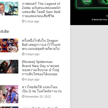
ภาพยนตร์ The Legend of
Zelda ฉบับคนแสดงเผยนัก
แสดงเพิ่ม โดยมี Sam Neill
ร่วมแสดงก่อนเสียชีวิต
1 hour ago
ลังฮิต
ครั้งหนึ่งโกฮังใน Dragon
Ball เคยถูกวางเอาไว้ในบท
พระเอกแต่สุดท้ายก็หายไป
3 days ago
[Review] Spiderman:
Brand New Day บาดแผล
ของความเจ็บปวด นำไปสู่
การเติบโตของไอ้แมงมุม
4 days ago
สาวไทยจัดให้ แปลงโฉม
เป็น D.Va ในสไตล์สาวแว่น
November 25, 2022