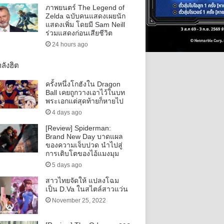
ภาพยนตร์ The Legend of
Zelda ฉบับคนแสดงเผยนัก
แสดงเพิ่ม โดยมี Sam Neill
ร่วมแสดงก่อนเสียชีวิต
24 hours ago
ลังฮิต
ครั้งหนึ่งโกฮังใน Dragon
Ball เคยถูกวางเอาไว้ในบท
พระเอกแต่สุดท้ายก็หายไป
4 days ago
[Review] Spiderman:
Brand New Day บาดแผล
ของความเจ็บปวด นำไปสู่
การเติบโตของไอ้แมงมุม
5 days ago
สาวไทยจัดให้ แปลงโฉม
เป็น D.Va ในสไตล์สาวแว่น
November 25, 2022