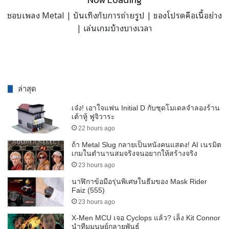
ชอบเพลง Metal | บันเทิงกับการถ่ายรูป | ของโปรดคือเนื้อย่าง
| เล่นเกมบ้างบางเวลา
ล่าสุด
เจ๋ง! เอาใจแฟน Initial D กับชุดโมเดลจำลองร้าน
เต้าหู้ ฟูจิวาระ
22 hours ago
ถ้า Metal Slug กลายเป็นหนังคนแสดง! AI เนรมิต
เกมในตำนานสมจริงจนอยากให้สร้างจริง
23 hours ago
นาฬิกาข้อมือรุ่นพิเศษในธีมของ Mask Rider
Faiz (555)
23 hours ago
X-Men MCU เจอ Cyclops แล้ว? เล็ง Kit Connor
นำทีมมนุษย์กลายพันธุ์