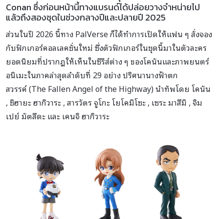
Conan ซึ่งก่อนหน้านี้ทางแบรนด์ได้ปล่อยวางจำหน่ายไป
แล้วถึงสองชุดในช่วงกลางปีและปลายปี 2025
ส่วนในปี 2026 นี้ทาง PalVerse ก็ได้ทำการเปิดให้แฟน ๆ สั่งจอง
กับฟิกเกอร์คอลเลคชั่นใหม่ ซึ่งตัวฟิกเกอร์ในชุดนี้มาในตัวละคร
ยอดนิยมที่ปรากฎให้เห็นในซีรีส์ต่าง ๆ ของโคนันและภาพยนตร์
อนิเมะในภาคล่าสุดลำดับที่ 29 อย่าง ปริศนานางฟ้าตก
สวรรค์ (The Fallen Angel of the Highway) นำทัพโดย โคนัน
, ชิฮายะ ฮากิวาระ , สารวัตร จูโกะ โยโคมิโซะ , เซระ มาสึมิ , จิม
เปย์ มัตสึดะ และ เคนจิ ฮากิวาระ