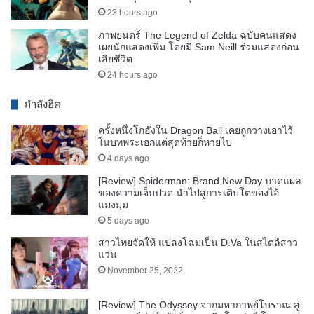
23 hours ago
ภาพยนตร์ The Legend of Zelda ฉบับคนแสดง
เผยนักแสดงเพิ่ม โดยมี Sam Neill ร่วมแสดงก่อน
เสียชีวิต
24 hours ago
กำลังฮิต
ครั้งหนึ่งโกฮังใน Dragon Ball เคยถูกวางเอาไว้
ในบทพระเอกแต่สุดท้ายก็หายไป
4 days ago
[Review] Spiderman: Brand New Day บาดแผล
ของความเจ็บปวด นำไปสู่การเติบโตของไอ้
แมงมุม
5 days ago
สาวไทยจัดให้ แปลงโฉมเป็น D.Va ในสไตล์สาว
แว่น
November 25, 2022
[Review] The Odyssey จากมหากาพย์โบราณ สู่