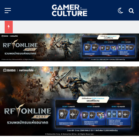
Menu
Switch
ค้