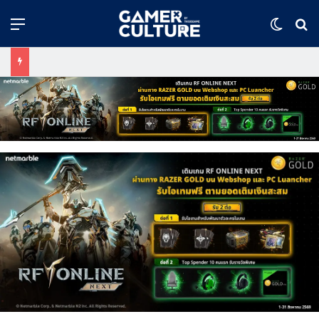
Menu
Switch
ค้