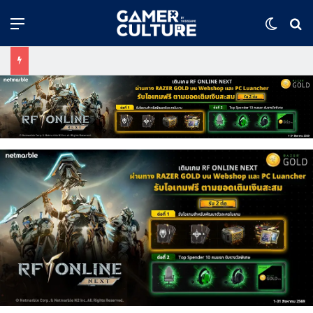
Menu
Switch
ค้