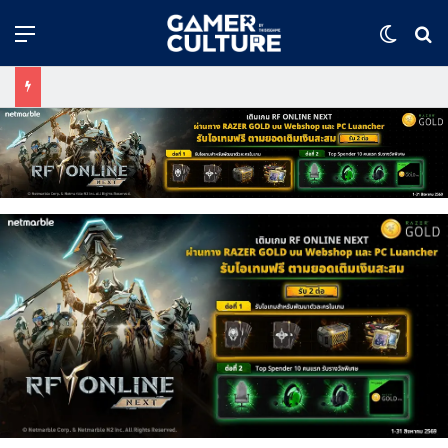
Menu
Switch
ค้