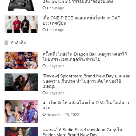
และ Switch 2 มาพร้อมหนาจอปรับแต่ง
1 hour ago
เสื้อ ONE PIECE คอลเลคชั่นใหม่จาก GAP
ประเทศญี่ปุ่น
1 hour ago
กำลังฮิต
ครั้งหนึ่งโกฮังใน Dragon Ball เคยถูกวางเอาไว้
ในบทพระเอกแต่สุดท้ายก็หายไป
3 days ago
[Review] Spiderman: Brand New Day บาดแผล
ของความเจ็บปวด นำไปสู่การเติบโตของไอ้
แมงมุม
4 days ago
สาวไทยจัดให้ แปลงโฉมเป็น D.Va ในสไตล์สาว
แว่น
November 25, 2022
เฉลยแล้ว! Sadie Sink รับบท Jean Grey ใน
Spider-Man: Brand New Day