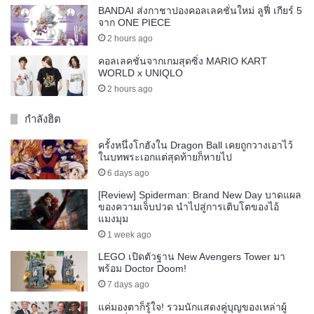
BANDAI ส่งกาชาปองคอลเลคชั่นใหม่ ลูฟี่ เกียร์ 5
จาก ONE PIECE
2 hours ago
คอลเลคชั่นจากเกมสุดซิ่ง MARIO KART
WORLD x UNIQLO
2 hours ago
กำลังฮิต
ครั้งหนึ่งโกฮังใน Dragon Ball เคยถูกวางเอาไว้
ในบทพระเอกแต่สุดท้ายก็หายไป
6 days ago
[Review] Spiderman: Brand New Day บาดแผล
ของความเจ็บปวด นำไปสู่การเติบโตของไอ้
แมงมุม
1 week ago
LEGO เปิดตัวฐาน New Avengers Tower มา
พร้อม Doctor Doom!
7 days ago
แค่มองตาก็รู้ใจ! รวมนักแสดงคู่บุญของเหล่าผู้