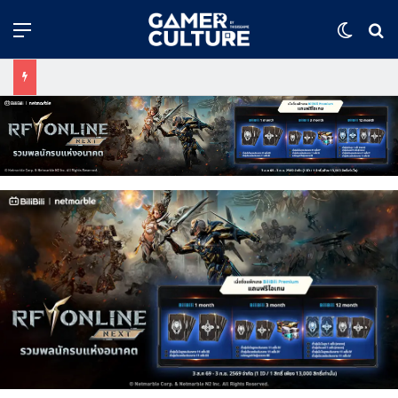
Menu
Switch
ค้