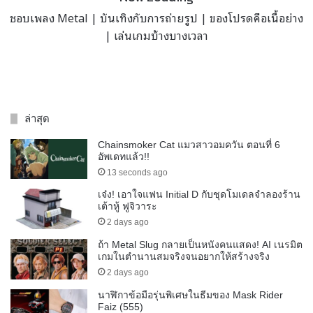
ชอบเพลง Metal | บันเทิงกับการถ่ายรูป | ของโปรดคือเนื้อย่าง
| เล่นเกมบ้างบางเวลา
ล่าสุด
Chainsmoker Cat แมวสาวอมควัน ตอนที่ 6
อัพเดทแล้ว!!
13 seconds ago
เจ๋ง! เอาใจแฟน Initial D กับชุดโมเดลจำลองร้าน
เต้าหู้ ฟูจิวาระ
2 days ago
ถ้า Metal Slug กลายเป็นหนังคนแสดง! AI เนรมิต
เกมในตำนานสมจริงจนอยากให้สร้างจริง
2 days ago
นาฬิกาข้อมือรุ่นพิเศษในธีมของ Mask Rider
Faiz (555)