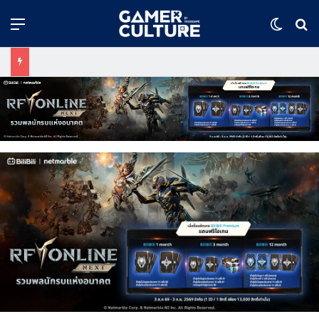
Menu
Switch
ค้