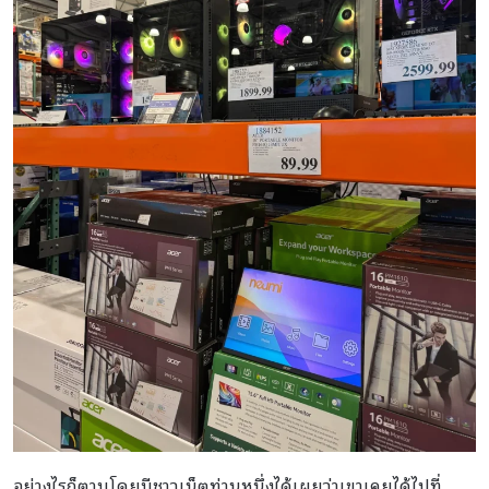
อย่างไรก็ตามโดยมีชาวเน็ตท่านหนึ่งได้เผยว่าเขาเคยได้ไปที่