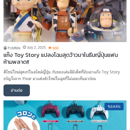
PoMMe
868
July 2, 2025
แก๊ง Toy Story แปลงโฉมสุดว้าวมาในธีมญี่ปุ่นแฟน
ห้ามพลาด!!
ดีไซน์ใหม่สุดเท่ในสไตล์ญี่ปุ่น กับของเล่นลิมิเต็ดที่จับเอาแก๊ง Toy Story
ขวัญใจจาก Pixar มาแต่งตัวใหม่ในลุคที่ไม่เคยเห็นมาก่อน
อ่านต่อ
ของเล่น