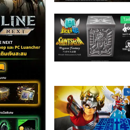
ไลฟ
ข