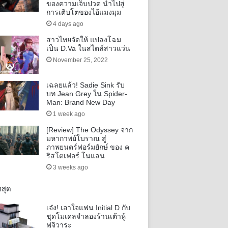
ของความเจ็บปวด นำไปสู่
การเติบโตของไอ้แมงมุม
4 days ago
สาวไทยจัดให้ แปลงโฉม
เป็น D.Va ในสไตล์สาวแว่น
November 25, 2022
เฉลยแล้ว! Sadie Sink รับ
บท Jean Grey ใน Spider-
Man: Brand New Day
1 week ago
[Review] The Odyssey จาก
มหากาพย์โบราณ สู่
ภาพยนตร์ฟอร์มยักษ์ ของ ค
ริสโตเฟอร์ โนแลน
3 weeks ago
าสุด
เจ๋ง! เอาใจแฟน Initial D กับ
ชุดโมเดลจำลองร้านเต้าหู้
ฟูจิวาระ