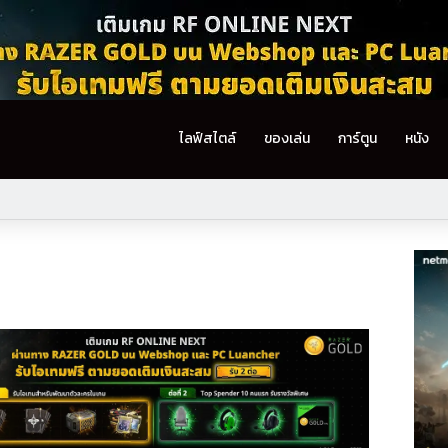
ไลฟ์สไตล์
ของเล่น
การ์ตูน
หนัง