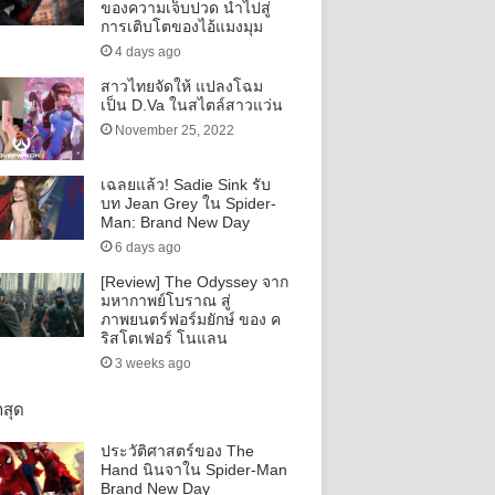
ของความเจ็บปวด นำไปสู่
การเติบโตของไอ้แมงมุม
4 days ago
สาวไทยจัดให้ แปลงโฉม
เป็น D.Va ในสไตล์สาวแว่น
November 25, 2022
เฉลยแล้ว! Sadie Sink รับ
บท Jean Grey ใน Spider-
Man: Brand New Day
6 days ago
[Review] The Odyssey จาก
มหากาพย์โบราณ สู่
ภาพยนตร์ฟอร์มยักษ์ ของ ค
ริสโตเฟอร์ โนแลน
3 weeks ago
าสุด
ประวัติศาสตร์ของ The
Hand นินจาใน Spider-Man
Brand New Day