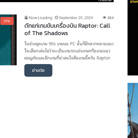
Now Loading
484
September 20, 2024
เกม
ดักแก่เกมขับเครื่องบิน Raptor: Call
of The Shadows
ในช่วงยุคเกม 90s เกมบน PC นั้นก็มีหลากหลายแนว
ในเลือกเล่นไม่ว่าจะเป็นเกมรถแข่งเกมหรือเกมแนว
ผจญภัยและอีกเกมที่น่าสนใจคือเกมนี้ครับ Raptor
อ่านต่อ