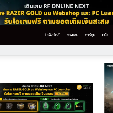
ไลฟ์สไตล์
ของเล่น
การ์ตูน
หนัง