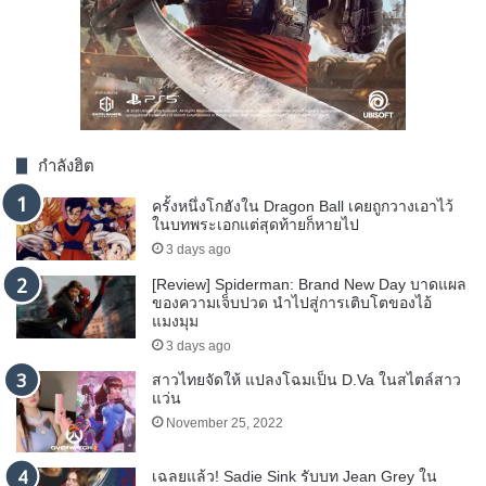
กำลังฮิต
ครั้งหนึ่งโกฮังใน Dragon Ball เคยถูกวางเอาไว้
ในบทพระเอกแต่สุดท้ายก็หายไป
3 days ago
[Review] Spiderman: Brand New Day บาดแผล
ของความเจ็บปวด นำไปสู่การเติบโตของไอ้
แมงมุม
3 days ago
สาวไทยจัดให้ แปลงโฉมเป็น D.Va ในสไตล์สาว
แว่น
November 25, 2022
เฉลยแล้ว! Sadie Sink รับบท Jean Grey ใน