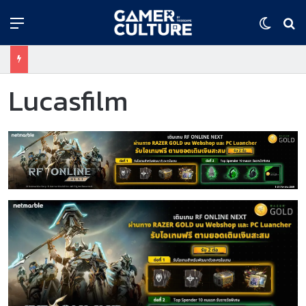
Menu
Switch
ค้
Lucasfilm