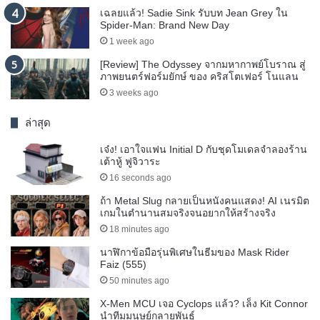
เฉลยแล้ว! Sadie Sink รับบท Jean Grey ใน
Spider-Man: Brand New Day
1 week ago
[Review] The Odyssey จากมหากาพย์โบราณ สู่
ภาพยนตร์ฟอร์มยักษ์ ของ คริสโตเฟอร์ โนแลน
3 weeks ago
ล่าสุด
เจ๋ง! เอาใจแฟน Initial D กับชุดโมเดลจำลองร้าน
เต้าหู้ ฟูจิวาระ
16 seconds ago
ถ้า Metal Slug กลายเป็นหนังคนแสดง! AI เนรมิต
เกมในตำนานสมจริงจนอยากให้สร้างจริง
18 minutes ago
นาฬิกาข้อมือรุ่นพิเศษในธีมของ Mask Rider
Faiz (555)
50 minutes ago
X-Men MCU เจอ Cyclops แล้ว? เล็ง Kit Connor
นำทีมมนุษย์กลายพันธุ์