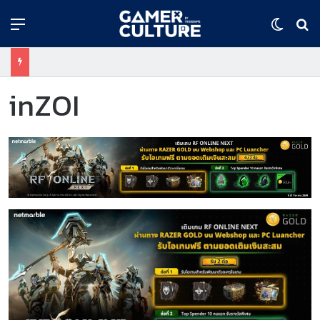
Menu
Switch
ค้
inZOI