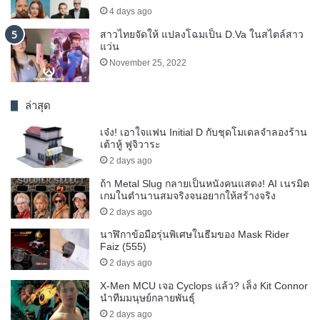
4 days ago
สาวไทยจัดให้ แปลงโฉมเป็น D.Va ในสไตล์สาว
แว่น
November 25, 2022
ล่าสุด
เจ๋ง! เอาใจแฟน Initial D กับชุดโมเดลจำลองร้าน
เต้าหู้ ฟูจิวาระ
2 days ago
ถ้า Metal Slug กลายเป็นหนังคนแสดง! AI เนรมิต
เกมในตำนานสมจริงจนอยากให้สร้างจริง
2 days ago
นาฬิกาข้อมือรุ่นพิเศษในธีมของ Mask Rider
Faiz (555)
2 days ago
X-Men MCU เจอ Cyclops แล้ว? เล็ง Kit Connor
นำทีมมนุษย์กลายพันธุ์
2 days ago