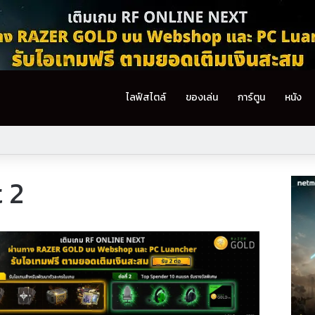
ไลฟ์สไตล์
ของเล่น
การ์ตูน
หนัง
 2