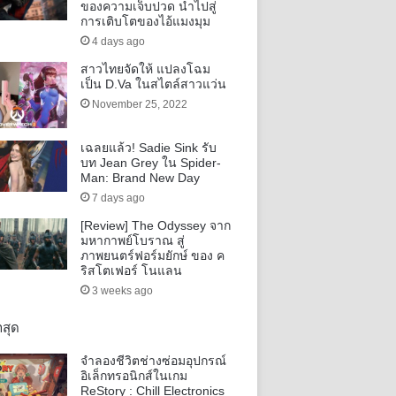
ของความเจ็บปวด นำไปสู่
การเติบโตของไอ้แมงมุม
4 days ago
สาวไทยจัดให้ แปลงโฉม
เป็น D.Va ในสไตล์สาวแว่น
November 25, 2022
เฉลยแล้ว! Sadie Sink รับ
บท Jean Grey ใน Spider-
Man: Brand New Day
7 days ago
[Review] The Odyssey จาก
มหากาพย์โบราณ สู่
ภาพยนตร์ฟอร์มยักษ์ ของ ค
ริสโตเฟอร์ โนแลน
3 weeks ago
าสุด
จำลองชีวิตช่างซ่อมอุปกรณ์
อิเล็กทรอนิกส์ในเกม
ReStory : Chill Electronics