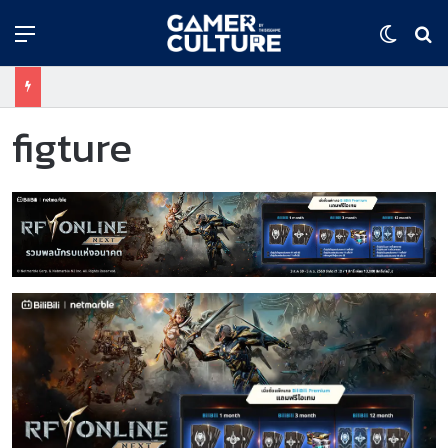
Menu
Switch
ค้
figture