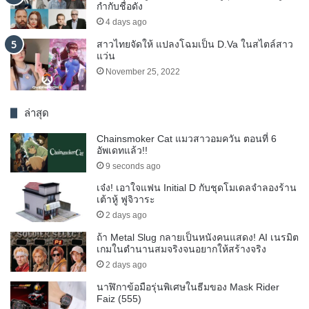
กำกับชื่อดัง
4 days ago
สาวไทยจัดให้ แปลงโฉมเป็น D.Va ในสไตล์สาว
แว่น
November 25, 2022
ล่าสุด
Chainsmoker Cat แมวสาวอมควัน ตอนที่ 6
อัพเดทแล้ว!!
9 seconds ago
เจ๋ง! เอาใจแฟน Initial D กับชุดโมเดลจำลองร้าน
เต้าหู้ ฟูจิวาระ
2 days ago
ถ้า Metal Slug กลายเป็นหนังคนแสดง! AI เนรมิต
เกมในตำนานสมจริงจนอยากให้สร้างจริง
2 days ago
นาฬิกาข้อมือรุ่นพิเศษในธีมของ Mask Rider
Faiz (555)