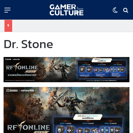
Menu
Switch
ค้
Dr. Stone