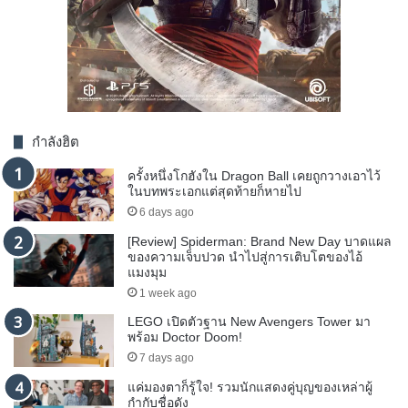
กำลังฮิต
ครั้งหนึ่งโกฮังใน Dragon Ball เคยถูกวางเอาไว้
ในบทพระเอกแต่สุดท้ายก็หายไป
6 days ago
[Review] Spiderman: Brand New Day บาดแผล
ของความเจ็บปวด นำไปสู่การเติบโตของไอ้
แมงมุม
1 week ago
LEGO เปิดตัวฐาน New Avengers Tower มา
พร้อม Doctor Doom!
7 days ago
แค่มองตาก็รู้ใจ! รวมนักแสดงคู่บุญของเหล่าผู้
กำกับชื่อดัง