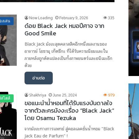
Now Loading
335
February 9, 2026
องเล่น
ด๋อย Black Jack หมอปีศาจ จาก
Good Smile
Black Jack มังงะสุดคลาสสิคอีกหนึ่งผลงานของ
อาจารย์ โอซามุ เท็ตซึกะ ที่ได้รับความนิยมและใน
ภายหลังถูกดัดแปลงเป็นทั้งภาพยนตร์และอนิเมะอีก
ด้วย
อ่านต่อ
Shakhriya
979
June 25, 2024
์สไตล์
ขอแนะนำน้ำหอมที่ได้รับแรงบันดาลใจ
จากตัวละครมังงะเรื่อง “Black Jack”
โดย Osamu Tezuka
จากมังงะทางการแพทย์ สู่คอลเลคชั่นน้ำหอม "Black
Jack Eau de Parfum" !