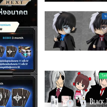
ข
ไลฟ