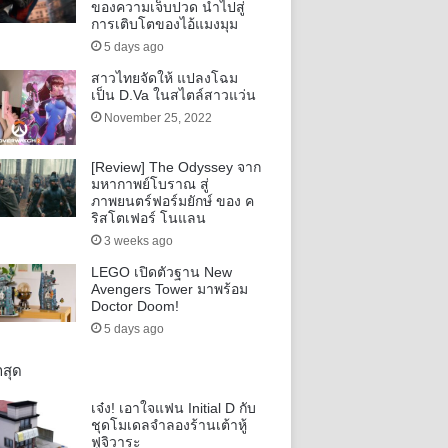
ของความเจ็บปวด นำไปสู่
การเติบโตของไอ้แมงมุม
5 days ago
สาวไทยจัดให้ แปลงโฉม
เป็น D.Va ในสไตล์สาวแว่น
November 25, 2022
[Review] The Odyssey จาก
มหากาพย์โบราณ สู่
ภาพยนตร์ฟอร์มยักษ์ ของ ค
ริสโตเฟอร์ โนแลน
3 weeks ago
LEGO เปิดตัวฐาน New
Avengers Tower มาพร้อม
Doctor Doom!
5 days ago
าสุด
เจ๋ง! เอาใจแฟน Initial D กับ
ชุดโมเดลจำลองร้านเต้าหู้
ฟูจิวาระ