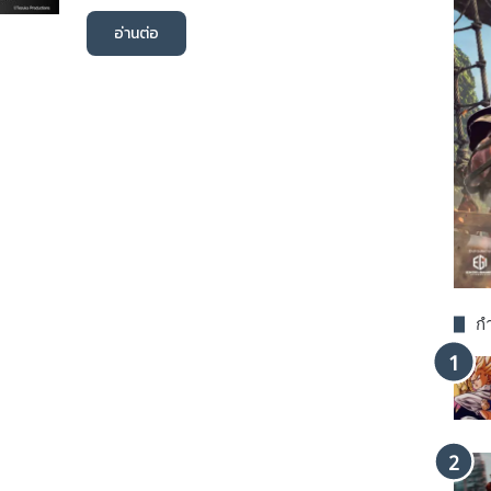
อ่านต่อ
กำ