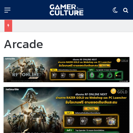
Menu
Switch
ค้
Arcade