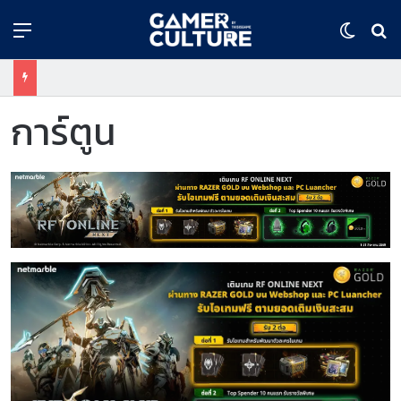
Menu
Switch
ค้
การ์ตูน