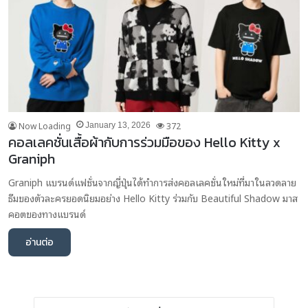
Now Loading
372
January 13, 2026
คอลเลคชั่นเสื้อผ้ากับการร่วมมือของ Hello Kitty x
Graniph
Graniph แบรนด์แฟชั่นจากญี่ปุ่นได้ทำการส่งคอลเลคชั่นใหม่ที่มาในลวดลาย
ธีมของตัวละครยอดนิยมอย่าง Hello Kitty ร่วมกับ Beautiful Shadow มาส
คอตของทางแบรนด์
อ่านต่อ