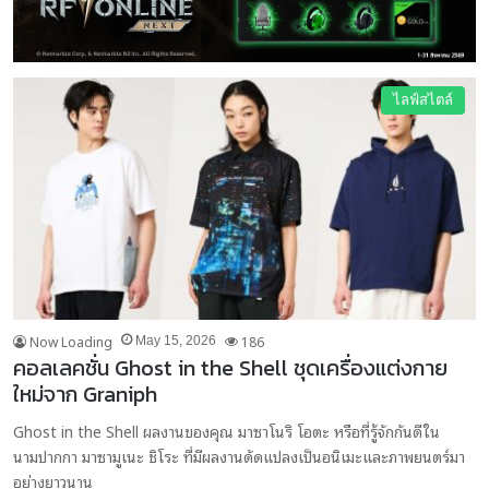
ไลฟ์สไตล์
Now Loading
186
May 15, 2026
คอลเลคชั่น Ghost in the Shell ชุดเครื่องแต่งกาย
ใหม่จาก Graniph
Ghost in the Shell ผลงานของคุณ มาซาโนริ โอตะ หรือที่รู้จักกันดีใน
นามปากกา มาซามูเนะ ชิโระ ที่มีผลงานดัดแปลงเป็นอนิเมะและภาพยนตร์มา
อย่างยาวนาน