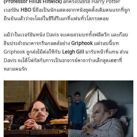
(Professor Filius Flitwick)
อีกครั้งในซีรีส์ Harry Potter
เวอร์ชัน
HBO
นี่ถือเป็นนักแสดงจากหนังชุดดั้งเดิมคนแรกที่ถูก
ยืนยันแล้วว่าจะโผล่ในซีรีส์รีเมกที่แฟนทั่วโลกรอคอย
แม้ว่าในเวอร์ชันหนัง Davis จะเคยสวมบททั้งฟลิตวิก และก๊อบ
ลินประจำธนาคารกรินกอตส์อย่าง
Griphook
แต่รอบนี้บท
Griphook ถูกส่งไม้ต่อให้กับ
Leigh Gill
มารับหน้าที่แทน ส่วน
Davis จะได้โฟกัสกับการเป็นอาจารย์คาถาร่างเล็กสุดเฮฮาที่
หลายคนรัก