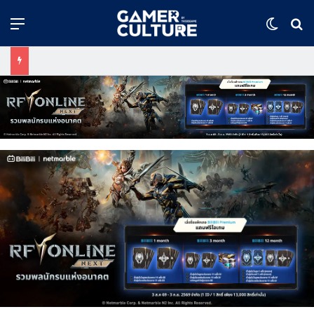
Menu
Switch
ค้