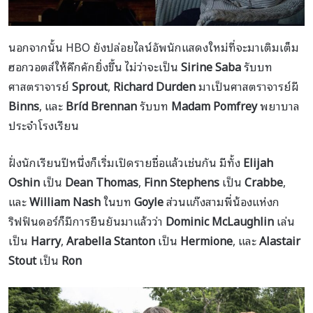
นอกจากนั้น HBO ยังปล่อยไลน์อัพนักแสดงใหม่ที่จะมาเติมเต็ม
ฮอกวอตส์ให้คึกคักยิ่งขึ้น ไม่ว่าจะเป็น
Sirine Saba
รับบท
ศาสตราจารย์
Sprout
,
Richard Durden
มาเป็นศาสตราจารย์ผี
Binns
, และ
Bríd Brennan
รับบท
Madam Pomfrey
พยาบาล
ประจำโรงเรียน
ฝั่งนักเรียนปีหนึ่งก็เริ่มเปิดรายชื่อแล้วเช่นกัน มีทั้ง
Elijah
Oshin
เป็น
Dean Thomas
,
Finn Stephens
เป็น
Crabbe
,
และ
William Nash
ในบท
Goyle
ส่วนแก๊งสามพี่น้องแห่งก
ริฟฟินดอร์ก็มีการยืนยันมาแล้วว่า
Dominic McLaughlin
เล่น
เป็น
Harry
,
Arabella Stanton
เป็น
Hermione
, และ
Alastair
Stout
เป็น
Ron