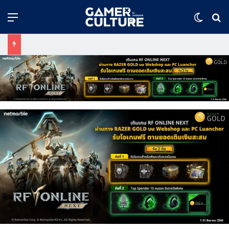
Menu
Switch
ค้