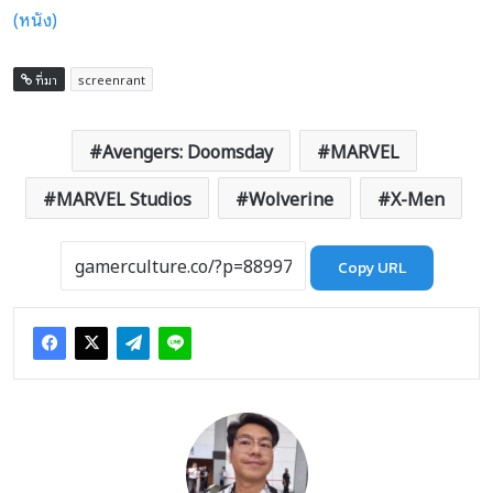
(หนัง)
ที่มา
screenrant
Avengers: Doomsday
MARVEL
MARVEL Studios
Wolverine
X-Men
Copy URL