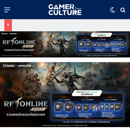
Menu
Switch
ค้